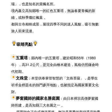
場」，也是知名的賞楓名所。
境內矗立高知縣唯一的紅色五重塔，無論春夏青楓的新
綠，或秋季燦紅楓葉，
都與古寺相映成景，展現四季不同的迷人風貌，吸引無數
旅人前來流連。
吸睛亮點
五重塔
：
縣內唯一的五重塔，建於昭和55年（1980
年），高31.2公尺，是完全由檜木建造，風格仿照鎌倉時
代初期。
文殊堂
：本堂供奉掌管智慧的「文殊菩薩」，是學生
祈求金榜題名的熱門參拜地點，也被指定為國家重要文化
財。
夢窗國師的國家名勝庭園
：由日本禪宗高僧夢窗國
師所建，是高知縣三大名園之一，
庭園融合了中式建築風格，無論是夏季的新綠還是秋季