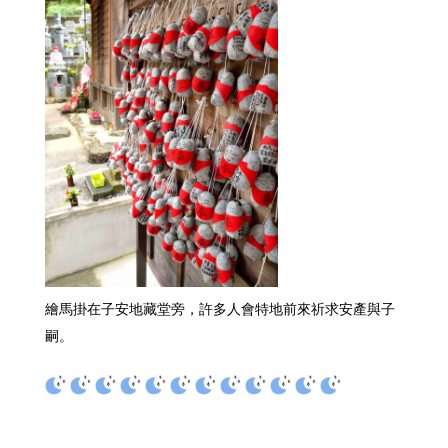
子安地藏堂旁，許多人會特地前來祈求安產與子
繪馬掛在
嗣
。