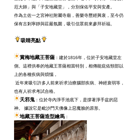
厄大師」與「子安地藏堂」，分別保佑平安與安產。
作為土佐一之宮神社附屬寺廟，善樂寺歷經興衰，至今仍
保有古剎寧靜與莊嚴氛圍，吸引信眾前來參拜祈福。
吸睛亮點
賞梅地藏王菩薩
：建於1816年，位於子安地藏堂左
側。這裡供奉的地藏王菩薩相當特別，相傳能庇佑頸部以
上的各種疾病與煩惱，
近年來吸引許多人前來祈求治療腦部疾病、神經衰弱等，
也有人祈求考試合格。
天邪鬼
：位於寺內淨手池底下，是撐著淨手盆的惡
神。 據說它是毗沙門天佛像上惡魔臉的原形。
地藏王菩薩造型繪馬
：