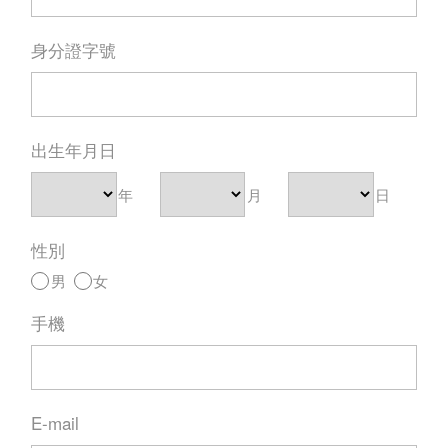
身分證字號
出生年月日
年
月
日
性別
男
女
手機
E-mail