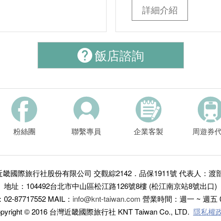
詳細介紹
飯店諮詢
粉絲團
聯繫專員
企業客製
周遊券
近畿國際旅行社股份有限公司
交觀綜2142．品保1911號
代表人：渡部
地址：104492台北市中山區松江路126號8樓 (松江南京站8號出口)
02-87717552
MAIL：
info@knt-taiwan.com
營業時間：週一 ~ 週五 09:
pyright © 2016 台灣近畿國際旅行社 KNT Taiwan Co., LTD.
隱私權