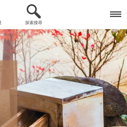
畿
探索搜尋